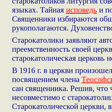
старокатоликов литургия со
языках. Тайная
исповедь
и по
Священники избираются общи
рукополагаются. Духовенств
Старокатолики заявляют ав
преемственность своей церк
старокатолическая церковь н
В 1916 г. в церкви произоше
посвящением члена
Теософс
сан священника. Решив, что
несовместимо с старокатоли
Старокатолической церкви, в