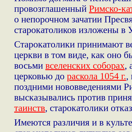
провозглашенный
Римско-ка
о непорочном зачатии Пресв
старокатоликов изложены в У
Старокатолики принимают ве
церкви в том виде, как оно 
восьми
вселенских соборах
,
церковью до
раскола 1054 г.
,
поздними нововведениями Ри
высказывались против прин
таинств
, старокатолики отка
Имеются различия и в культ