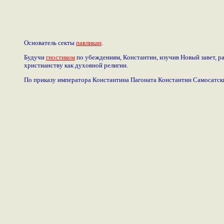
Основатель секты
павликан
.
Будучи
гностиком
по убеждениям, Константин, изучив Новый завет, р
христианству как духовной религии.
По приказу императора Константина Пагоната Константин Самосатски