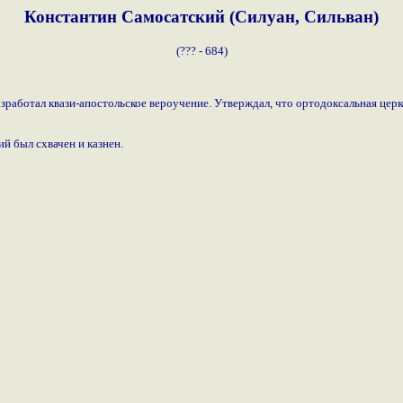
Константин Самосатский (Силуан, Сильван)
(??? - 684)
азработал квази-апостольское вероучение. Утверждал, что ортодоксальная цер
й был схвачен и казнен.