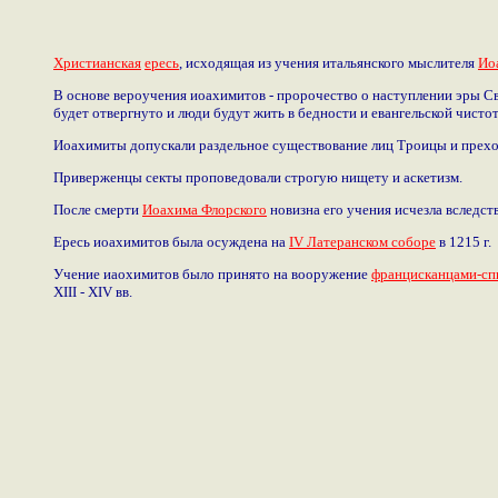
Христианская
ересь
, исходящая из учения итальянского мыслителя
Ио
В основе вероучения иоахимитов - пророчество о наступлении эры Свя
будет отвергнуто и люди будут жить в бедности и евангельской чисто
Иоахимиты допускали раздельное существование лиц Троицы и прехо
Приверженцы секты проповедовали строгую нищету и аскетизм.
После смерти
Иоахима Флорского
новизна его учения исчезла вследст
Ересь иоахимитов была осуждена на
IV Латеранском соборе
в 1215 г.
Учение иаохимитов было принято на вооружение
францисканцами-сп
XIII - XIV вв.