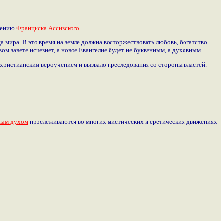
учению
Франциска Ассизского
.
а мира. В это время на земле должна восторжествовать любовь, богатство
ом завете исчезнет, а новое Евангелие будет не буквенным, а духовным.
ристианским вероучением и вызвало преследования со стороны властей.
тым духом
прослеживаются во многих мистических и еретических движениях