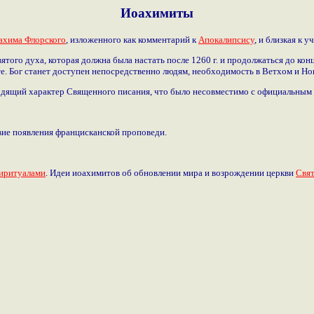
Иоахимиты
ахима Флорского
, изложенного как комментарий к
Апокалипсису
, и близкая к 
того духа, которая должна была настать после 1260 г. и продолжаться до конц
те. Бог станет доступен непосредственно людям, необходимость в Ветхом и Нов
дящий характер Священного писания, что было несовместимо с официальным х
вие появления францисканской проповеди.
иритуалами
. Идеи иоахимитов об обновлении мира и возрождении церкви
Свя