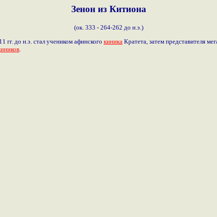
Зенон из Китиона
(ок. 333 - 264-262 до н.э.)
11 гг. до н.э. стал учеником афинского
киника
Кратета, затем представителя ме
киников
.