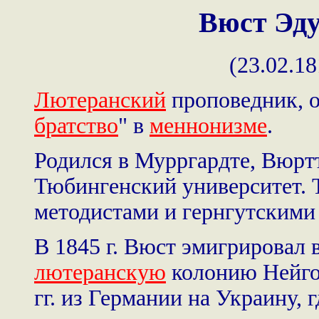
Вюст Эду
(23.02.18
Лютеранский
проповедник, о
братство
" в
меннонизме
.
Родился в Мурргардте, Вюртт
Тюбингенский университет. 
методистами и гернгутскими
В 1845 г. Вюст эмигрировал 
лютеранскую
колонию Нейго
гг. из Германии на Украину, г