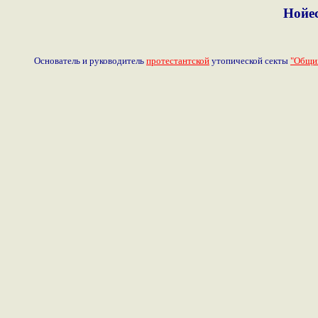
Нойе
Основатель и руководитель
протестантской
утопической секты
"Общи