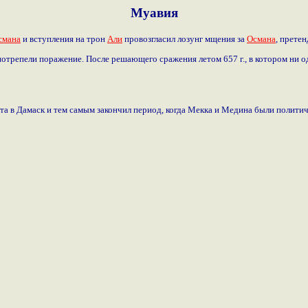
Муавия
смана
и вступления на трон
Али
провозгласил лозунг мщения за
Османа
, прете
отрепели поражение. После решающего сражения летом 657 г., в котором ни о
фата в Дамаск и тем самым закончил период, когда Мекка и Медина были полити