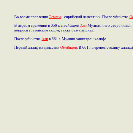
Во время правления
Османа
- сирийский наместник. После убийства
О
В первом сражении в 656 г. с войсками
Али
Муавия и его сторонники п
вопроса третейским судом, также безуспешная.
После убийства
Али
в 661 г. Муавия занял трон халифа.
Первый халиф из династии
Омейядов
. В 661 г. перенес столицу хали