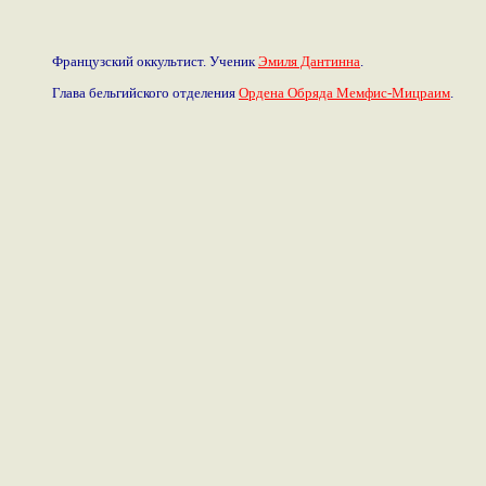
Французский оккультист. Ученик
Эмиля Дантинна
.
Глава бельгийского отделения
Ордена Обряда Мемфис-Мицраим
.