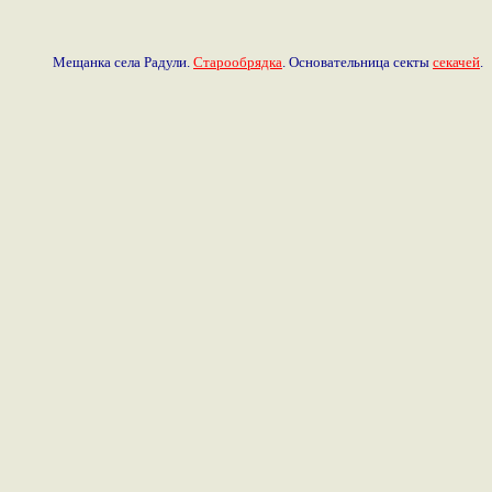
Мещанка села Радули.
Старообрядка
. Основательница секты
секачей
.