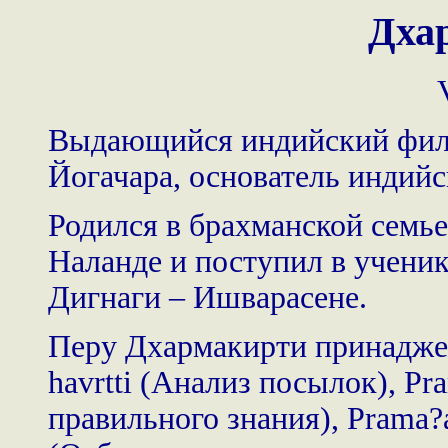
Дха
Выдающийся индийский фил
Йогачара, основатель индийс
Родился в брахманской семье
Наланде и поступил в учени
Дигнаги – Ишварасене.
Перу Дхармакирти принаджеж
havrtti (Анализ посылок), P
правильного знания), Prama?a