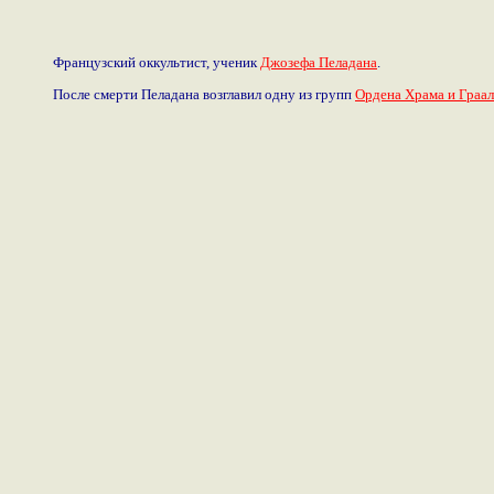
Французский оккультист, ученик
Джозефа Пеладана
.
После смерти Пеладана возглавил одну из групп
Ордена Храма и Граал