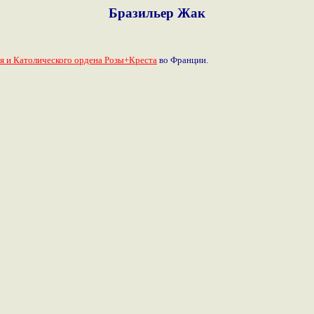
Бразильер Жак
я и Католического ордена Розы+Креста
во Франции.