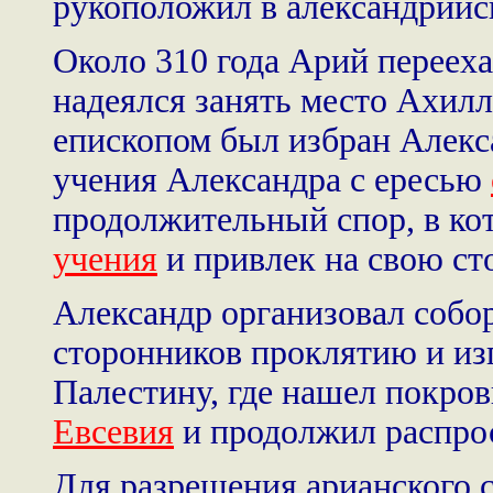
рукоположил в александрийс
Около 310 года Арий переех
надеялся занять место Ахилл
епископом был избран Алекса
учения Александра с ересью
продолжительный спор, в ко
учения
и привлек на свою ст
Александр организовал собор
сторонников проклятию и из
Палестину, где нашел покро
Евсевия
и продолжил распро
Для разрешения арианского 