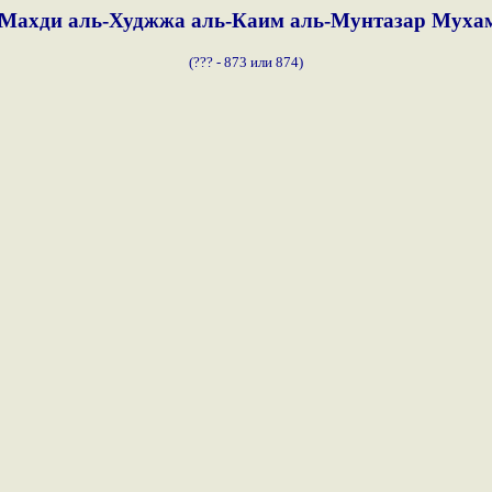
-Махди аль-Худжжа аль-Каим аль-Мунтазар Муха
(??? - 873 или 874)