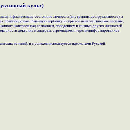
руктивный культ)
ому и физическому состоянию личности (внутренняя деструктивность), а
ь), практикующая обманную вербовку и скрытое психологическое насилие,
аконного контроля над сознанием, поведением и жизнью других личностей
 покорности доктрине и лидерам, стремящимся через неинформированное
антских течений, и с успехом используется идеологами Русской