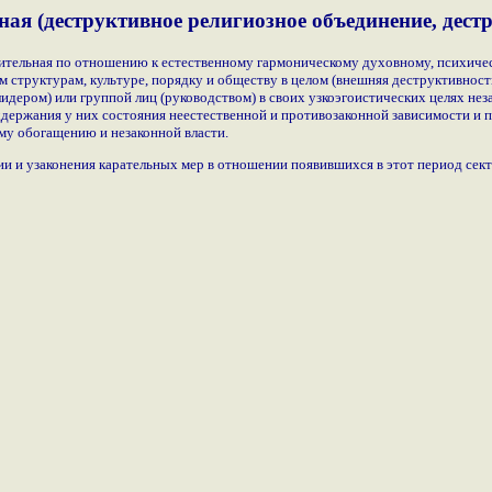
ная (деструктивное религиозное объединение, дест
тельная по отношению к естественному гармоническому духовному, психическ
 структурам, культуре, порядку и обществу в целом (внешняя деструктивност
дером) или группой лиц (руководством) в своих узкоэгоистических целях нез
оддержания у них состояния неестественной и противозаконной зависимости и
му обогащению и незаконной власти.
и и узаконения карательных мер в отношении появившихся в этот период сект