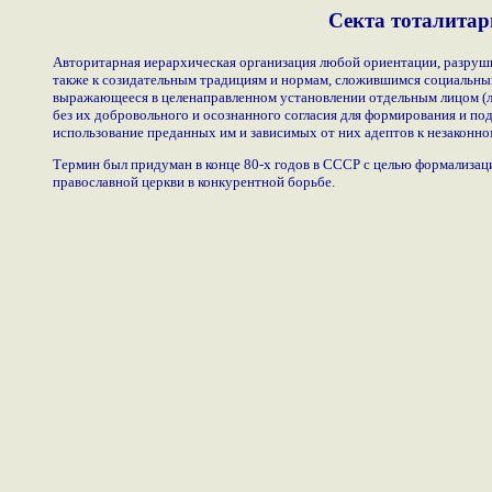
Секта тоталитар
Авторитарная иерархическая организация любой ориентации, разруши
также к созидательным традициям и нормам, сложившимся социальным
выражающееся в целенаправленном установлении отдельным лицом (ли
без их добровольного и осознанного согласия для формирования и п
использование преданных им и зависимых от них адептов к незаконно
Термин был придуман в конце 80-х годов в СССР с целью формализаци
православной церкви в конкурентной борьбе.