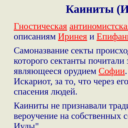
Каиниты (И
Гностическая
антиномистска
описаниям
Иринея
и
Епифан
Самоназвание секты происход
которого сектанты почитали 
являющееся орудием
Софии
Искариот, за то, что через е
спасения людей.
Каиниты не признавали трад
вероучение на собственных с
Иуды".