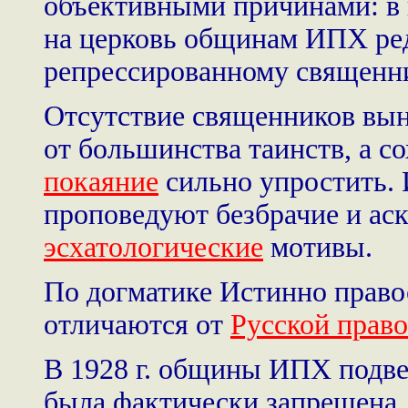
объективными причинами: в 
на церковь общинам ИПХ ред
репрессированному священн
Отсутствие священников вы
от большинства таинств, а 
покаяние
сильно упростить.
проповедуют безбрачие и аск
эсхатологические
мотивы.
По догматике Истинно право
отличаются от
Русской прав
В 1928 г. общины ИПХ подве
была фактически запрещена.