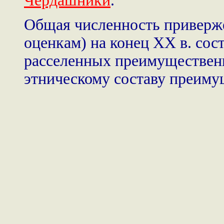
Чердашники
.
Общая численность привер
оценкам) на конец XX в. сос
расселенных преимущественн
этническому составу преиму