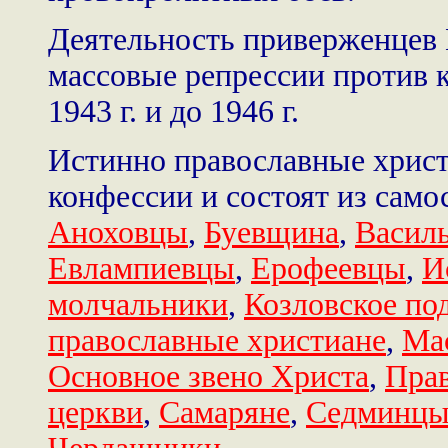
Деятельность приверженцев
массовые репрессии против к
1943 г. и до 1946 г.
Истинно православные христ
конфессии и состоят из сам
Аноховцы
,
Буевщина
,
Васил
Евлампиевцы
,
Ерофеевцы
,
И
молчальники
,
Козловское по
православные христиане
,
Ма
Основное звено Христа
,
Прав
церкви
,
Самаряне
,
Седминц