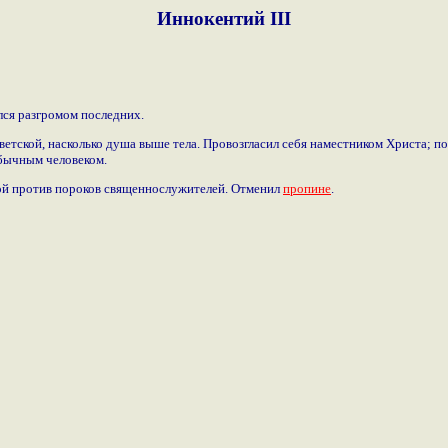
Иннокентий III
лся разгромом последних.
светской, насколько душа выше тела. Провозгласил себя наместником Христа; 
обычным человеком.
ой против пороков священнослужителей. Отменил
пропине
.