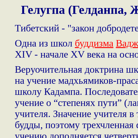
Гелугпа (Гелданпа,
Тибетский - "закон добродете
Одна из школ
буддизма
Вадж
XIV - начале XV века на ос
Веруочительная доктрина шк
на учение мадхьямиков-праса
школу Кадампа. Последовате
учение о “степенях пути” (л
учителя. Значение учителя в
будды, поэтому трехчленная 
учению дополняется четверт